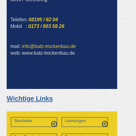
Telefon:
08195 / 82 04
Mobil :
0173 / 903 58 26
mail:
info@batz-trockenbau.de
web: www.batz-trockenbau.de
Wichtige Links
Startseite
Leistungen