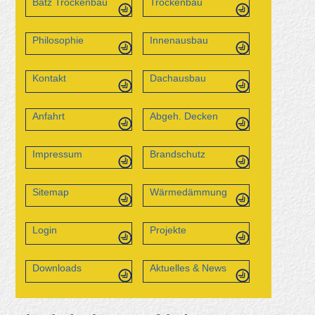
Batz Trockenbau
Trockenbau
Philosophie
Innenausbau
Kontakt
Dachausbau
Anfahrt
Abgeh. Decken
Impressum
Brandschutz
Sitemap
Wärmedämmung
Login
Projekte
Downloads
Aktuelles & News
Bilder 1+2 von Generalvertretung Allianz Bernhard Storhas in
Landsberg - Trennwand mit Durchgang