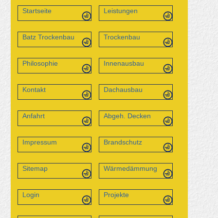
Startseite
Leistungen
Batz Trockenbau
Trockenbau
Philosophie
Innenausbau
Kontakt
Dachausbau
Anfahrt
Abgeh. Decken
Impressum
Brandschutz
Sitemap
Wärmedämmung
Login
Projekte