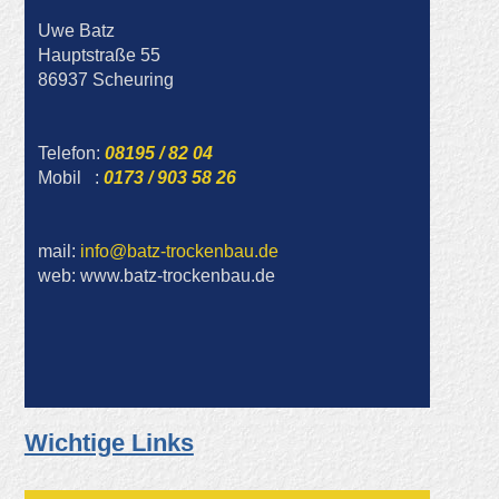
Uwe Batz
Hauptstraße 55
86937 Scheuring
Telefon:
08195 / 82 04
Mobil :
0173 / 903 58 26
mail:
info@batz-trockenbau.de
web: www.batz-trockenbau.de
Wichtige Links